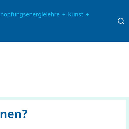
chöpfungsenergielehre
Kunst
nnen?