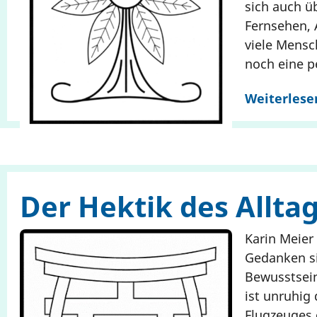
sich auch ü
Fernsehen, 
viele Mensc
noch eine p
Weiterlese
Der Hektik des Allta
Karin Meier
Gedanken si
Bewusstsein
ist unruhig
Flugzeuges 