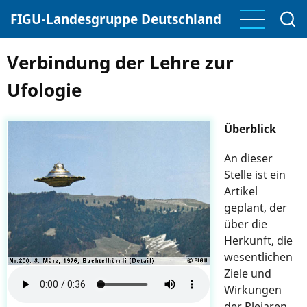
Direkt
FIGU-Landesgruppe Deutschland
zum
Inhalt
Verbindung der Lehre zur
Ufologie
Überblick
An dieser
Stelle ist ein
Artikel
geplant, der
über die
Herkunft, die
wesentlichen
Ziele und
Wirkungen
der Plejaren