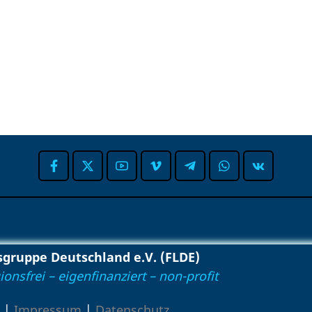
gruppe Deutschland e.V. (FLDE)
igionsfrei – eigenfinanziert – non-profit
|
Impressum
|
Datenschutz