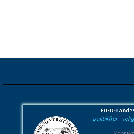
FIGU-Landes
politikfrei – rel
Kontakt