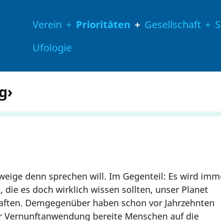
Hauptnavigation
Verein
Prioritäten
Gesellschaft
S
Ufologie
g›
ige denn sprechen will. Im Gegenteil: Es wird imm
 die es doch wirklich wissen sollten, unser Planet
raften. Demgegenüber haben schon vor Jahrzehnten
ur Vernunftanwendung bereite Menschen auf die